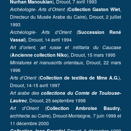
Nurhan Manoukian
), Drouot, 7 avril 1993
Archéologie- Arts d’Orient (
Collection Gaston Wiet
,
Directeur du Musée Arabe du Caire), Drouot, 2 juillet
1993
Archéologie- Arts d’Orient
(
Succession René
Vassal
), Drouot, 14 avril 1994
Art d’orient, art russe et militaria du Caucase
(
Ancienne collection Niko
), Drouot, 15 mars 1995
Miniatures et manuscrits orientaux,
Drouot, 22 mars
1996
Arts d’Orient
(
Collection de textiles de Mme A.G.
),
Drouot, 14-15 avril 1997
Art arabe des
collections du Comte de Toulouse-
Lautrec
,
Drouot, 25 septembre 1998
Art d’Orient
(
Collection
Ambroise Baudry
,
architecte au Caire), Drouot-Montaigne, 7 juin 1999 et
11 décembre 2000
Collection Jean Soustiel
,
Drouot, 6 décembre 1999