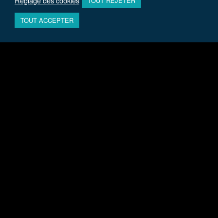
Réglage des cookies
TOUT REJETER
TOUT ACCEPTER
185 rue Bâtonnier Boutière
13090 AIX-EN-PROVENCE – FRANCE
Tel: 04 42 64 33 45
(+33 4 42 64 33 45)
Mobile: 06 09 47 27 31
(+33 6 09 47 27 31)
laure@soustiel.com