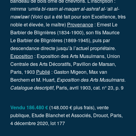
bandeau de bois orné de chevrons. L’inscription :
mimma ‘umila bi-rasm al-maqarr al-ashraf al-‘ali al-
mawlawi
(Voici qui a été fait pour son Excellence, très
noble et élevée, le maître)
Provenance
: Ernest Le
Barbier de Blignières (1834-1900), son fils Maurice
Le Barbier de Blignières (1869-1945), puis par
descendance directe jusqu’à l’actuel propriétaire.
Exposition
: Exposition des Arts Musulmans, Union
Centrale des Arts Décoratifs, Pavillon de Marsan,
Paris, 1903
Publié
: Gaston Migeon, Max van
Berchem et M. Huart,
Exposition des Arts Musulmans.
Catalogue descriptif
, Paris, avril 1903, cat. n° 23, p. 9
Vendu 186.480 €
(148.000 € plus frais), vente
publique, Etude Blanchet et Associés, Drouot, Paris,
4 décembre 2020, lot 177